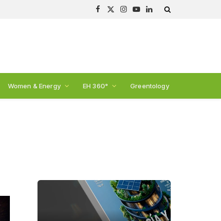
Facebook
X
Instagram
YouTube
LinkedIn
(Twitter)
Women & Energy
EH 360°
Greentology