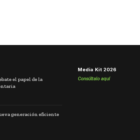
Media Kit 2026
Consúltalo aquí
bate el papel de la
entaria
eva generación eficiente