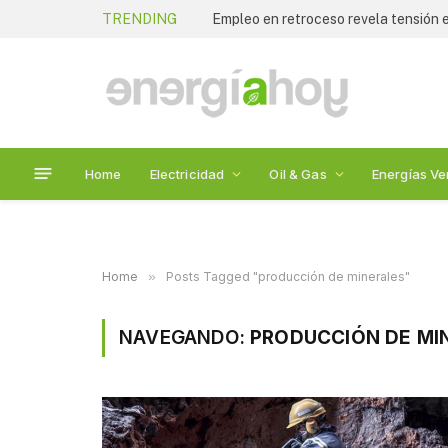
TRENDING
Empleo en retroceso revela tensión
Home
Electricidad
Oil & Gas
Energías Ve
Home
»
Posts Tagged "producción de minerales"
NAVEGANDO:
PRODUCCIÓN DE MI