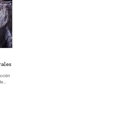
rales
ucción
 de…