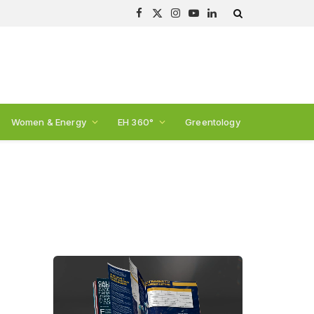
Facebook
X
Instagram
YouTube
LinkedIn
(Twitter)
Women & Energy
EH 360°
Greentology