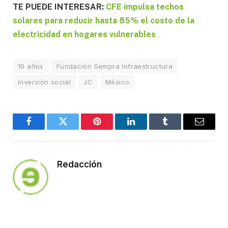
TE PUEDE INTERESAR:
CFE impulsa techos
solares para reducir hasta 85% el costo de la
electricidad en hogares vulnerables
10 años
Fundación Sempra Infraestructura
inversión social
JC
México
Facebook
Twitter
Pinterest
LinkedIn
Tumblr
Email
Redacción