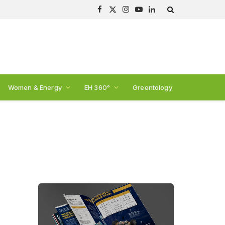
Facebook
X
Instagram
YouTube
LinkedIn
(Twitter)
Women & Energy
EH 360°
Greentology