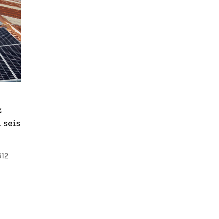
z
 seis
612