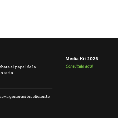
Media Kit 2026
Consúltalo aquí
bate el papel de la
entaria
eva generación eficiente