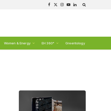
Facebook
X
Instagram
YouTube
LinkedIn
(Twitter)
Women & Energy
EH 360°
Greentology