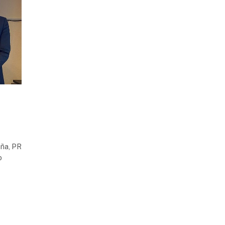
aña, PR
o