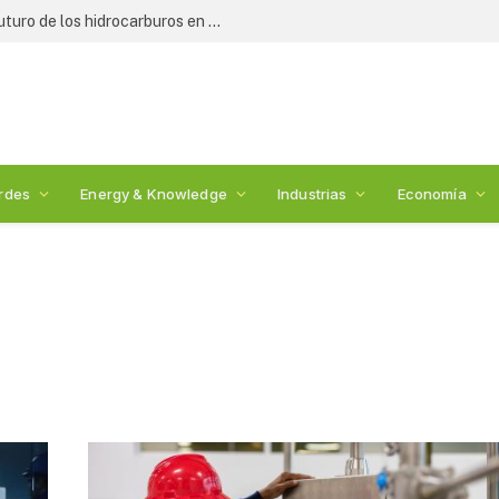
Expertos y legisladores debaten el futuro de los hidrocarburos en México: 2nda Cumbre de Energía
rdes
Energy & Knowledge
Industrias
Economía