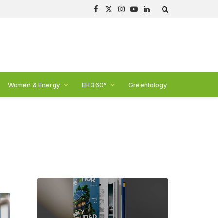
Facebook
X
Instagram
YouTube
LinkedIn
(Twitter)
Women & Energy
EH 360°
Greentology