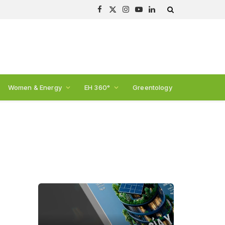
Facebook
X
Instagram
YouTube
LinkedIn
(Twitter)
Women & Energy
EH 360°
Greentology