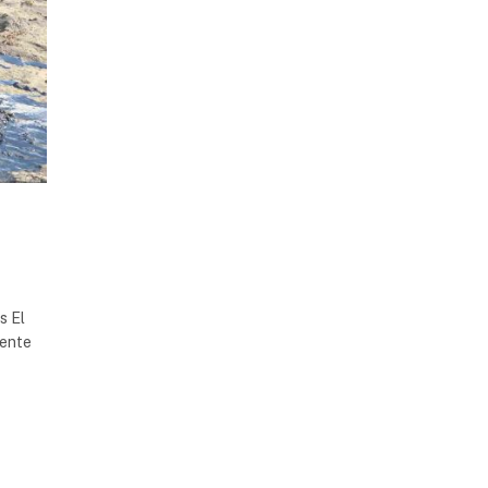
s El
mente