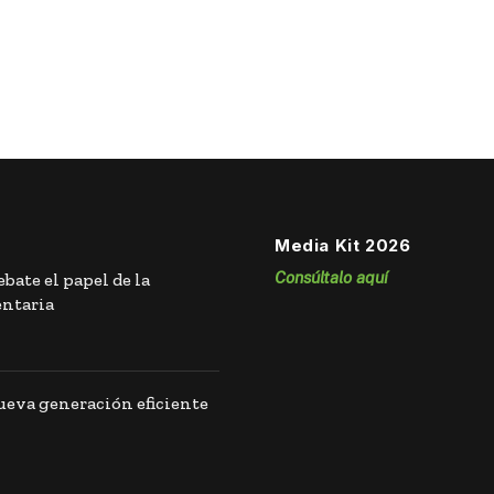
Media Kit 2026
Consúltalo aquí
bate el papel de la
entaria
eva generación eficiente