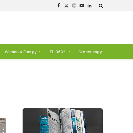
Facebook
X
Instagram
YouTube
LinkedIn
(Twitter)
Women & Energy
EH 360°
Greentology