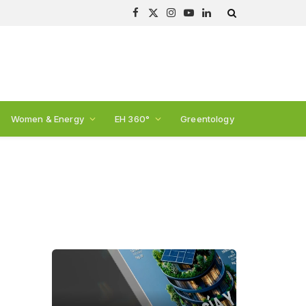
Facebook
X
Instagram
YouTube
LinkedIn
(Twitter)
Women & Energy
EH 360°
Greentology