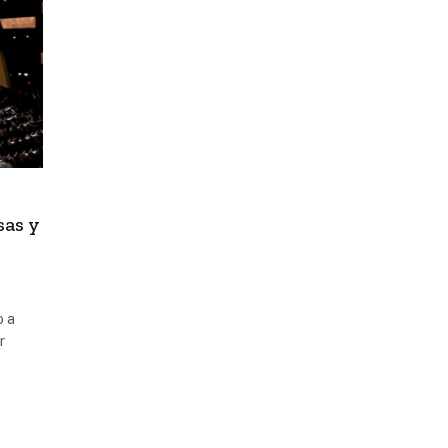
sas y
o a
r