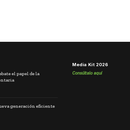
Media Kit 2026
Consúltalo aquí
bate el papel de la
entaria
eva generación eficiente