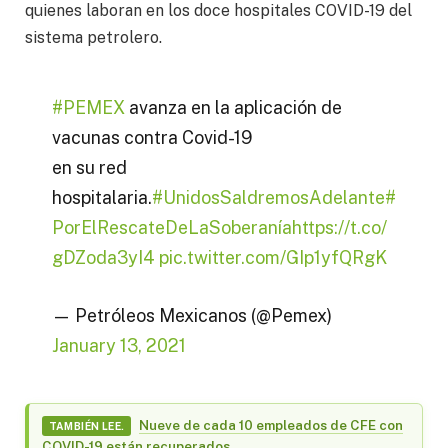
quienes laboran en los doce hospitales COVID-19 del
sistema petrolero.
#PEMEX
avanza en la aplicación de
vacunas contra Covid-19
en su red
hospitalaria.
#UnidosSaldremosAdelante
#
PorElRescateDeLaSoberanía
https://t.co/
gDZoda3yI4
pic.twitter.com/GIp1yfQRgK
— Petróleos Mexicanos (@Pemex)
January 13, 2021
Nueve de cada 10 empleados de CFE con
TAMBIÉN LEE.
COVID-19 están recuperados