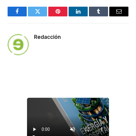
Facebook
Twitter
Pinterest
LinkedIn
Tumblr
Email
Redacción