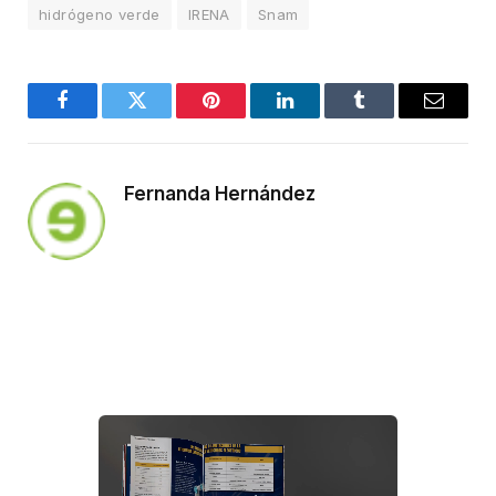
hidrógeno verde
IRENA
Snam
Facebook
Twitter
Pinterest
LinkedIn
Tumblr
Email
Fernanda Hernández