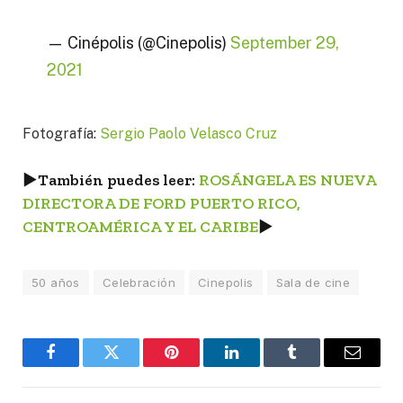
— Cinépolis (@Cinepolis)
September 29,
2021
Fotografía:
Sergio Paolo Velasco Cruz
►
También puedes leer:
ROSÁNGELA ES NUEVA
DIRECTORA DE FORD PUERTO RICO,
CENTROAMÉRICA Y EL CARIBE
►
50 años
Celebración
Cinepolis
Sala de cine
Facebook
Twitter
Pinterest
LinkedIn
Tumblr
Email