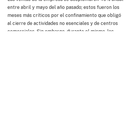
entre abril y mayo del año pasado; estos fueron los
meses más críticos por el confinamiento que obligó
al cierre de actividades no esenciales y de centros
comerciales. Sin embargo, durante el mismo, los
mexicanos se han dado a la tarea de remodelar su
hogar y cambiaron el baño o la regadera. “Este efecto
hormiga de compra ha sido muy importante”, detalló
Barbará Morfín.
#360| Los periodistas fueron
galardonados por su lucha por
salvaguardar la libertad de expresión en
Filipinas y Rusia
https://t.co/KERrK7WfeR
— Energía Hoy (@energiahoy)
October 8,