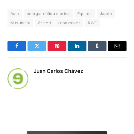
Asia
energía eólica marina
Equinor
Japón
Mitsubishi
Ørsted
renovables
RWE
Facebook
Twitter
Pinterest
LinkedIn
Tumblr
Email
Juan Carlos Chávez