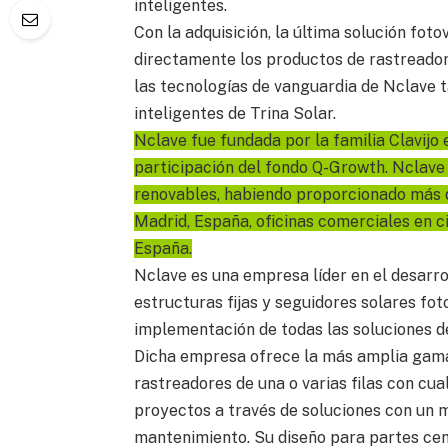
inteligentes.
Con la adquisición, la última solución foto
directamente los productos de rastreador
las tecnologías de vanguardia de Nclave 
inteligentes de Trina Solar.
Nclave fue fundada por la familia Clavijo
participación del fondo Q-Growth. Nclave 
renovables, habiendo proporcionado más 
Madrid, España, oficinas comerciales en c
España.
Nclave es una empresa líder en el desarrol
estructuras fijas y seguidores solares fot
implementación de todas las soluciones d
Dicha empresa ofrece la más amplia gama 
rastreadores de una o varias filas con cua
proyectos a través de soluciones con un m
mantenimiento. Su diseño para partes cen