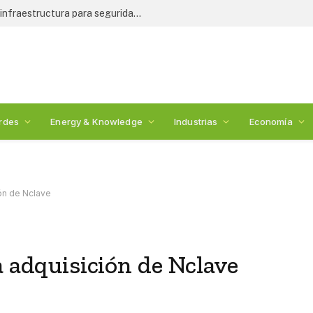
WESS 2026 premiará a iniciativas en infraestructura para seguridad alimentaria
rdes
Energy & Knowledge
Industrias
Economía
ión de Nclave
a adquisición de Nclave