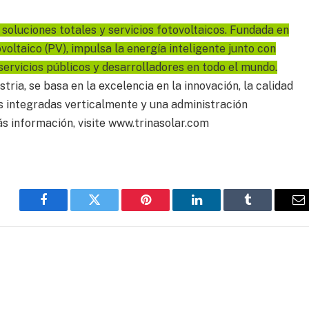
 soluciones totales y servicios fotovoltaicos. Fundada en
oltaico (PV), impulsa la energía inteligente junto con
servicios públicos y desarrolladores en todo el mundo.
stria, se basa en la excelencia en la innovación, la calidad
s integradas verticalmente y una administración
 información, visite www.trinasolar.com
Facebook
Twitter
Pinterest
LinkedIn
Tumblr
E