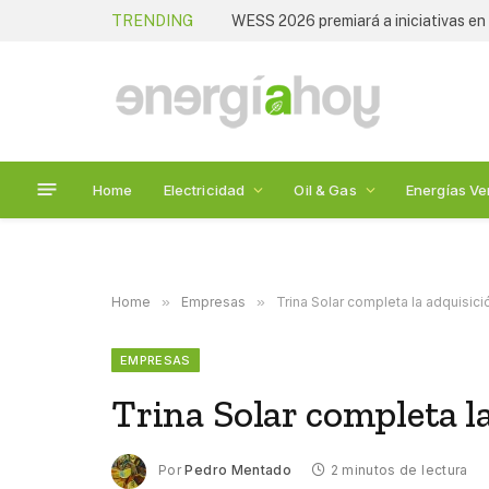
TRENDING
Home
Electricidad
Oil & Gas
Energías Ve
Home
»
Empresas
»
Trina Solar completa la adquisic
EMPRESAS
Trina Solar completa l
Por
Pedro Mentado
2 minutos de lectura