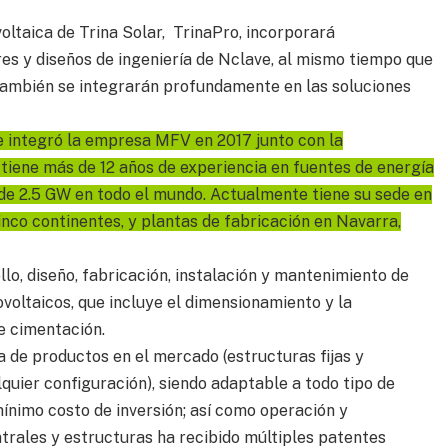
voltaica de Trina Solar, TrinaPro, incorporará
es y diseños de ingeniería de Nclave, al mismo tiempo que
también se integrarán profundamente en las soluciones
 e integró la empresa MFV en 2017 junto con la
tiene más de 12 años de experiencia en fuentes de energía
de 2.5 GW en todo el mundo. Actualmente tiene su sede en
inco continentes, y plantas de fabricación en Navarra,
lo, diseño, fabricación, instalación y mantenimiento de
ovoltaicos, que incluye el dimensionamiento y la
e cimentación.
de productos en el mercado (estructuras fijas y
lquier configuración), siendo adaptable a todo tipo de
ínimo costo de inversión; así como operación y
trales y estructuras ha recibido múltiples patentes