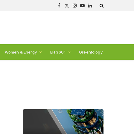
Facebook
X
Instagram
YouTube
LinkedIn
(Twitter)
Women & Energy
EH 360°
Greentology