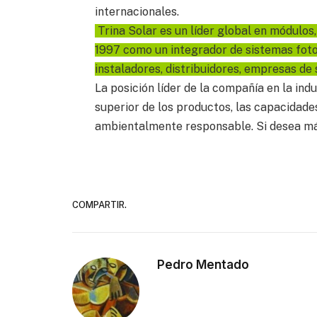
internacionales.
Trina Solar es un líder global en módulos,
1997 como un integrador de sistemas fotov
instaladores, distribuidores, empresas de 
La posición líder de la compañía en la indu
superior de los productos, las capacidade
ambientalmente responsable. Si desea más
COMPARTIR.
Pedro Mentado