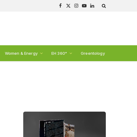
Facebook
X
Instagram
YouTube
LinkedIn
(Twitter)
Women & Energy
EH 360°
Greentology