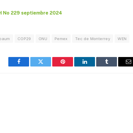
 EH No 229 septiembre 2024
nbaum
COP29
ONU
Pemex
Tec de Monterrey
WEN
Facebook
Twitter
Pinterest
LinkedIn
Tumblr
E