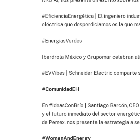
KRO AI, nos presenta un escrito sobre los
#EficienciaEnergética | El ingeniero indu
eléctrica que desperdiciamos es la que m
#EnergíasVerdes
Iberdrola México y Grupomar celebran ali
#EVVibes | Schneider Electric comparte s
#ComunidadEH
En #IdeasConBrío | Santiago Barcón, CEO
y el futuro inmediato del sector energétic
de Pemex, nos presenta la estrategia a seg
#WomenAndEnergy