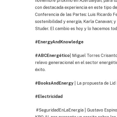
noviembre próximo en Azerbaiyán, para lo
con destacada experiencia en este tipo d
Conferencia de las Partes: Luis Ricardo F
sostenibilidad y energía, Karla Canavan; y
Studer. El cambio es hoy y lo hacemos tod
#EnergyAndKnowledge
#ABCEnergético
| Miguel Torres Crisanto
relevo generacional en el sector energétic
éxito.
#BooksAndEnergy
| La propuesta de Lid
#Electricidad
#SeguridadEnLaEnergía | Gustavo Espino