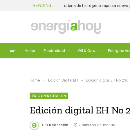
TRENDING
WESS 2026 plantea un nuevo rumbo p
Home
Electricidad
Oil & Gas
Energías Ve
Home
»
Edición Digital EH
»
Edición digital EH No 230
EDICIÓN DIGITAL EH
Edición digital EH No 
Por
Redacción
2 minutos de lectura