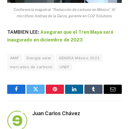
Conferencia magistral “Reducción de carbono en México”. Al
micrófono Andrea de la Garza, gerente en CO2 Solutions.
TAMBIEN LEE:
Aseguran que el Tren Maya será
inaugurado en diciembre de 2023
AMIF
Energía solar
GENERA México 2023
mercados de carbono
UNEF
Facebook
Twitter
Pinterest
LinkedIn
Tumblr
Email
Juan Carlos Chávez