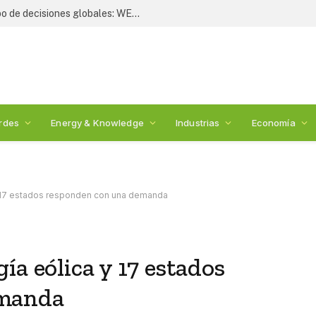
Liderazgo estratégico define el rumbo de decisiones globales: WESS 2026
rdes
Energy & Knowledge
Industrias
Economía
y 17 estados responden con una demanda
ía eólica y 17 estados
emanda