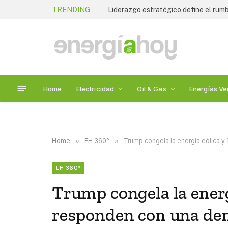
TRENDING
Home
Electricidad
Oil & Gas
Energías Ve
Home
»
EH 360°
»
Trump congela la energía eólica 
EH 360°
Trump congela la energ
responden con una d