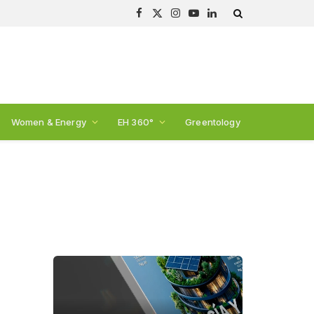
Facebook
X
Instagram
YouTube
LinkedIn
(Twitter)
Women & Energy
EH 360°
Greentology