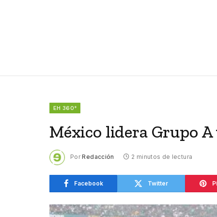
EH 360°
México lidera Grupo A
Por
Redacción
2 minutos de lectura
Facebook
Twitter
P