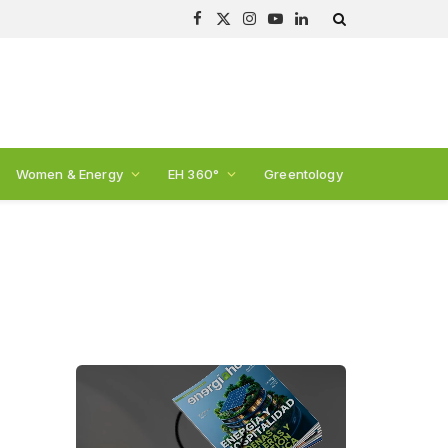
Facebook
X
Instagram
YouTube
LinkedIn
(Twitter)
Women & Energy
EH 360°
Greentology