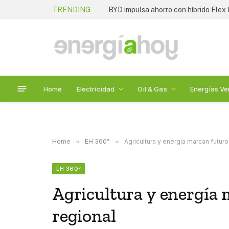
TRENDING
BYD impulsa ahorro con híbrido Flex 
Home
Electricidad
Oil & Gas
Energías Ve
Home
»
EH 360°
»
Agricultura y energía marcan futur
EH 360°
Agricultura y energía
regional