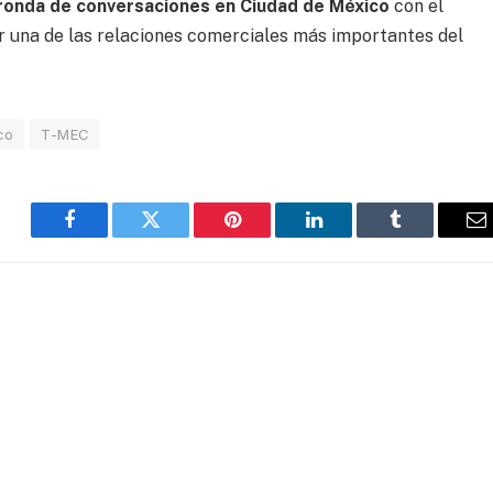
ronda de conversaciones en Ciudad de México
con el
r una de las relaciones comerciales más importantes del
co
T-MEC
Facebook
Twitter
Pinterest
LinkedIn
Tumblr
E