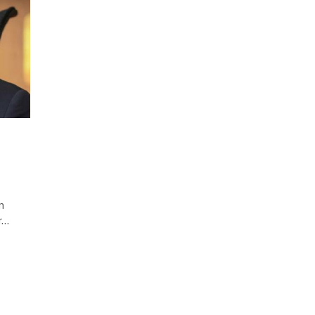
n
or…