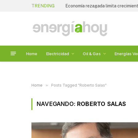
TRENDING
Economía rezagada limita crecimiento
Home
Electricidad
Oil & Gas
Energías Ve
Home
»
Posts Tagged "Roberto Salas"
NAVEGANDO:
ROBERTO SALAS