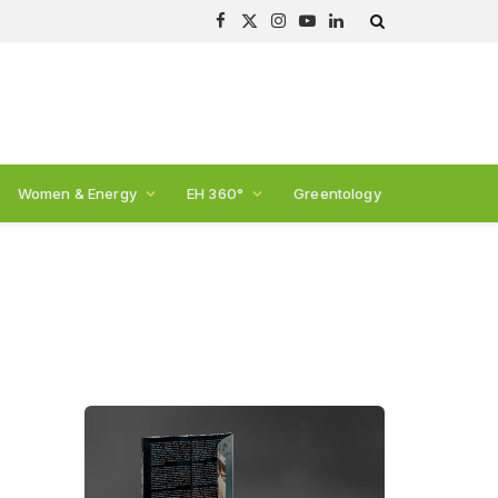
Facebook
X
Instagram
YouTube
LinkedIn
(Twitter)
Women & Energy
EH 360°
Greentology