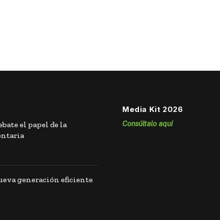
Media Kit 2026
Consúltalo aquí
bate el papel de la
entaria
eva generación eficiente