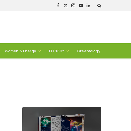
Facebook
X
Instagram
YouTube
LinkedIn
(Twitter)
Women & Energy
EH 360°
Greentology