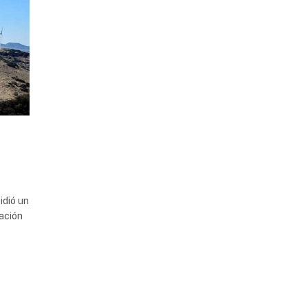
idió un
ación