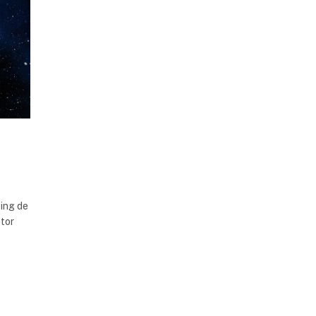
king de
ctor