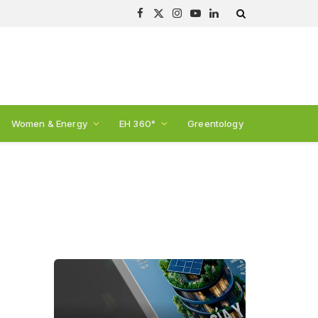
Facebook
X
Instagram
YouTube
LinkedIn
(Twitter)
Women & Energy
EH 360°
Greentology