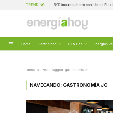
TRENDING
BYD impulsa ahorro con híbrido Flex 
Home
Electricidad
Oil & Gas
Energías Ve
Home
»
Posts Tagged "gastronomía JC"
NAVEGANDO:
GASTRONOMÍA JC