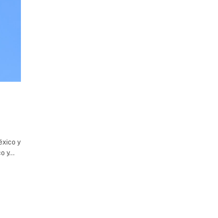
éxico y
co y…