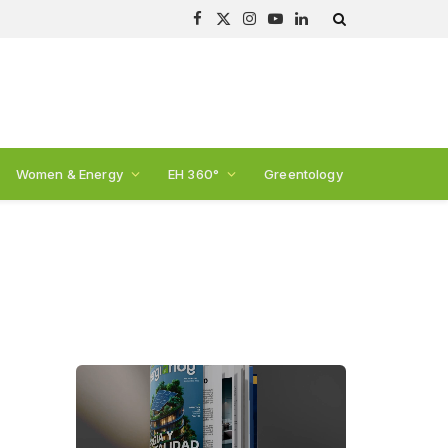
Facebook
X
Instagram
YouTube
LinkedIn
(Twitter)
Women & Energy
EH 360°
Greentology