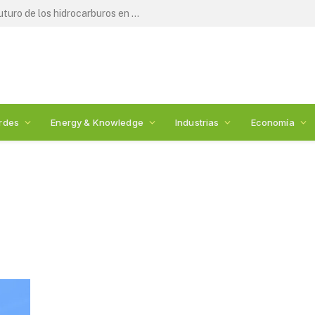
Expertos y legisladores debaten el futuro de los hidrocarburos en México: 2nda Cumbre de Energía
rdes
Energy & Knowledge
Industrias
Economía