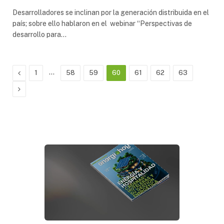
Desarrolladores se inclinan por la generación distribuida en el
país; sobre ello hablaron en el webinar “Perspectivas de
desarrollo para…
Previous
…
1
58
59
60
61
62
63
Next