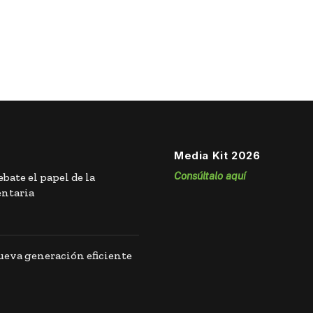
Media Kit 2026
Consúltalo aquí
bate el papel de la
entaria
eva generación eficiente