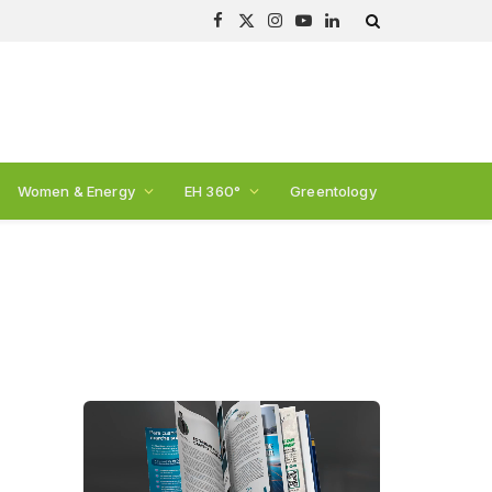
Facebook
X
Instagram
YouTube
LinkedIn
(Twitter)
Women & Energy
EH 360°
Greentology