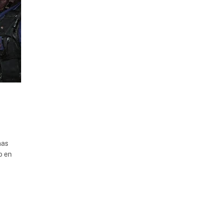
nas
o en