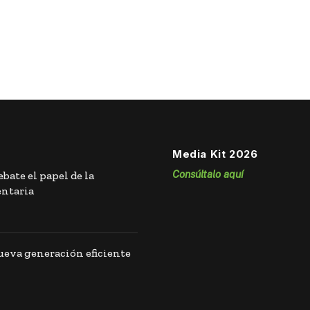
Media Kit 2026
Consúltalo aquí
bate el papel de la
entaria
eva generación eficiente