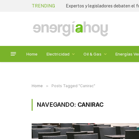
TRENDING
Home
Electricidad
Oil & Gas
Energías Ve
Home
»
Posts Tagged "Canirac"
NAVEGANDO:
CANIRAC