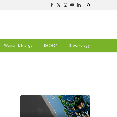
Facebook
X
Instagram
YouTube
LinkedIn
(Twitter)
Women & Energy
EH 360°
Greentology