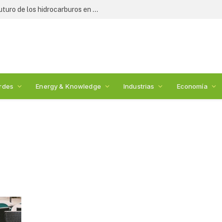
Expertos y legisladores debaten el futuro de los hidrocarburos en México: 2nda Cumbre de Energía
rdes
Energy & Knowledge
Industrias
Economía