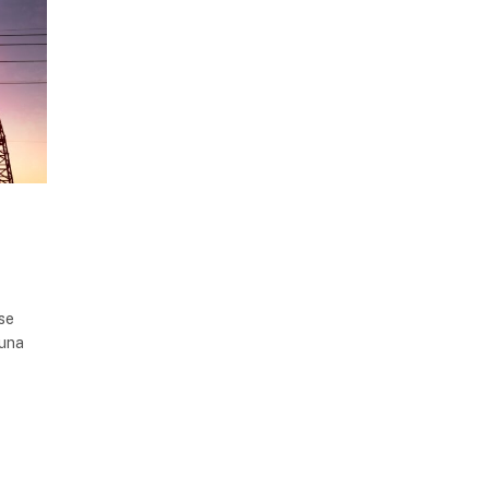
 se
 una