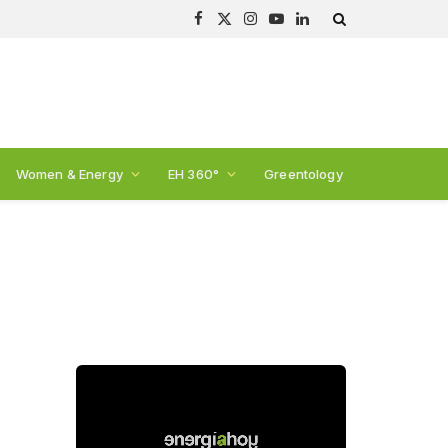
Facebook
X
Instagram
YouTube
LinkedIn
(Twitter)
Women & Energy
EH 360°
Greentology