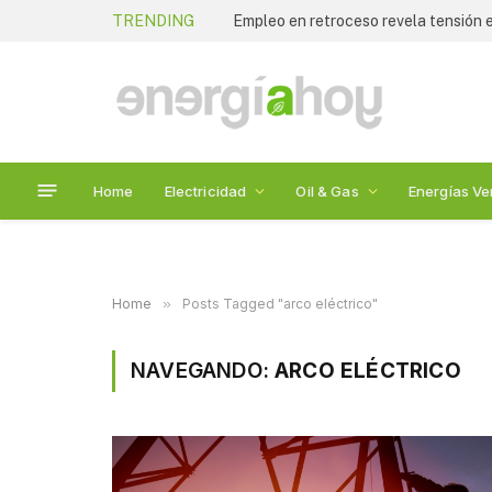
TRENDING
Empleo en retroceso revela tensión
Home
Electricidad
Oil & Gas
Energías Ve
Home
»
Posts Tagged "arco eléctrico"
NAVEGANDO:
ARCO ELÉCTRICO