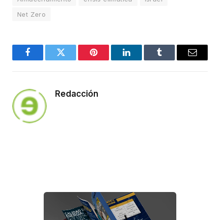
Net Zero
Facebook
Twitter
Pinterest
LinkedIn
Tumblr
Email
Redacción