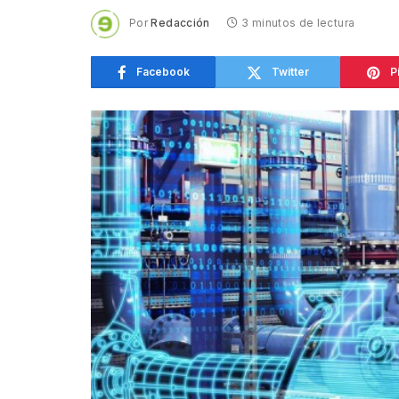
Por
Redacción
3 minutos de lectura
Facebook
Twitter
P