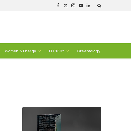
Facebook
X
Instagram
YouTube
LinkedIn
(Twitter)
Women & Energy
EH 360°
Greentology