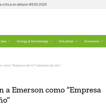
de Sempra Infraestructura
rdes
Energy & Knowledge
Industrias
Economía
n como “Empresa del IoT industrial del año”
an a Emerson como “Empresa
ño”