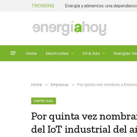
TRENDING
Tania Ortiz Mena anuncia su salida 
Home
Electricidad
Oil & Gas
Energías Ve
Home
»
Empresas
»
Por quinta vez nombran a Emerso
EMPRESAS
Por quinta vez nombr
del IoT industrial del a