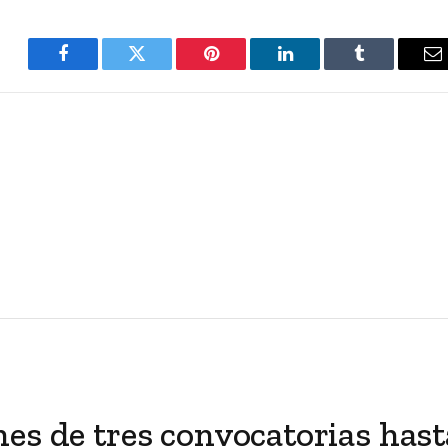
Facebook
Twitter
Pinterest
LinkedIn
Tumblr
E
es de tres convocatorias hast