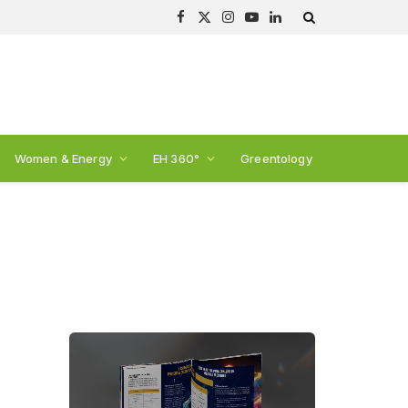
Facebook
X
Instagram
YouTube
LinkedIn
(Twitter)
Women & Energy
EH 360°
Greentology