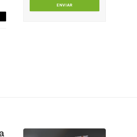
mail
a