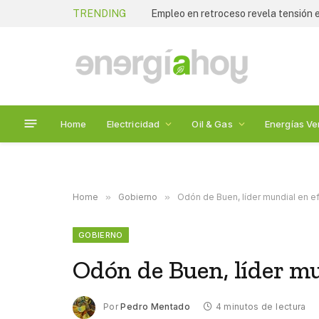
TRENDING
Empleo en retroceso revela tensión
Home
Electricidad
Oil & Gas
Energías Ve
Home
»
Gobierno
»
Odón de Buen, líder mundial en ef
GOBIERNO
Odón de Buen, líder mu
Por
Pedro Mentado
4 minutos de lectura