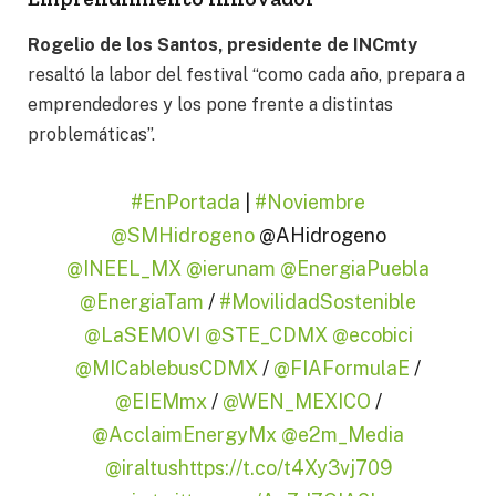
Rogelio de los Santos, presidente de INCmty
resaltó la labor del festival “como cada año, prepara a
emprendedores y los pone frente a distintas
problemáticas”.
#EnPortada
|
#Noviembre
@SMHidrogeno
@AHidrogeno
@INEEL_MX
@ierunam
@EnergiaPuebla
@EnergiaTam
/
#MovilidadSostenible
@LaSEMOVI
@STE_CDMX
@ecobici
@MICablebusCDMX
/
@FIAFormulaE
/
@EIEMmx
/
@WEN_MEXICO
/
@AcclaimEnergyMx
@e2m_Media
@iraltus
https://t.co/t4Xy3vj709