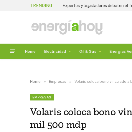
TRENDING
Home
Electricidad
Oil & Gas
Energías Ve
Home
»
Empresas
»
Volaris coloca bono vinculado a 
EMPRESAS
Volaris coloca bono vin
mil 500 mdp