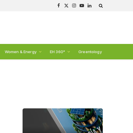
Facebook
X
Instagram
YouTube
LinkedIn
(Twitter)
Women & Energy
EH 360°
Greentology