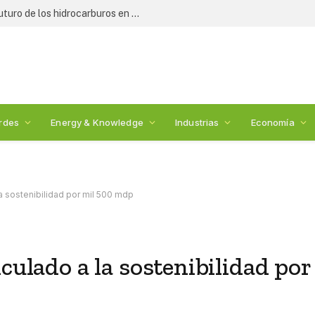
Expertos y legisladores debaten el futuro de los hidrocarburos en México: 2nda Cumbre de Energía
rdes
Energy & Knowledge
Industrias
Economía
la sostenibilidad por mil 500 mdp
culado a la sostenibilidad por