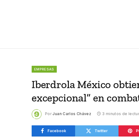
EMPRESAS
Iberdrola México obtie
excepcional” en comba
Por
Juan Carlos Chávez
3 minutos de lectu
Facebook
Twitter
P