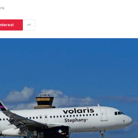
ura
interest