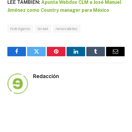
LEE TAMBIÉN:
Apunta Webdox CLM a José Manuel
Jiménez como Country manager para México
hidrógeno
Israel
renovables
Facebook
Twitter
Pinterest
LinkedIn
Tumblr
Email
Redacción