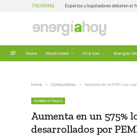
TRENDING
Home
Electricidad
Oil & Gas
Energías Ve
Home
»
Combustibles
»
Aumenta en un 575% los nue
COMBUSTIBLES
Aumenta en un 575% l
desarrollados por PE