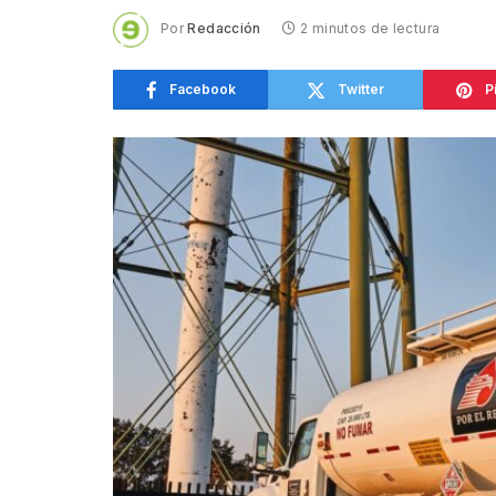
Por
Redacción
2 minutos de lectura
Facebook
Twitter
P