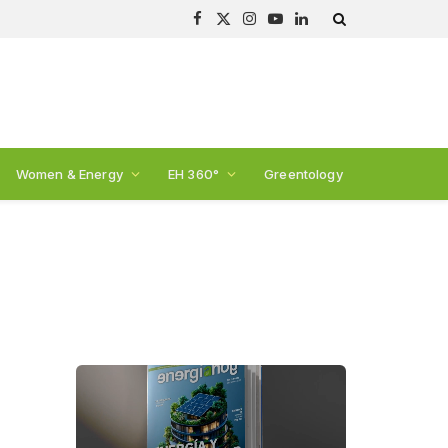
Facebook
X
Instagram
YouTube
LinkedIn
(Twitter)
Women & Energy
EH 360°
Greentology