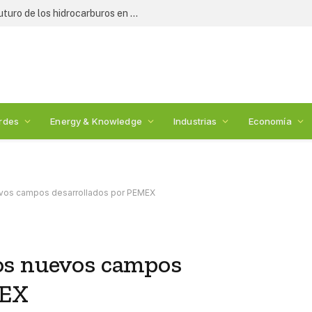
Expertos y legisladores debaten el futuro de los hidrocarburos en México: 2nda Cumbre de Energía
rdes
Energy & Knowledge
Industrias
Economía
vos campos desarrollados por PEMEX
os nuevos campos
MEX