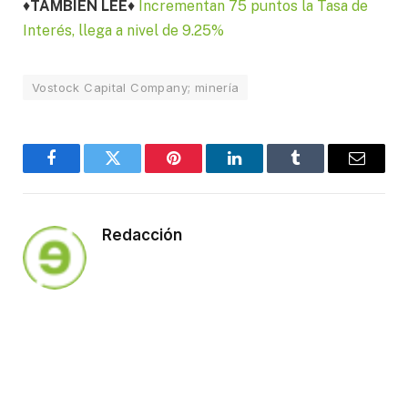
♦
TAMBIÉN LEE
♦
Incrementan 75 puntos la Tasa de
Interés, llega a nivel de 9.25%
Vostock Capital Company; minería
Facebook
Twitter
Pinterest
LinkedIn
Tumblr
Email
Redacción