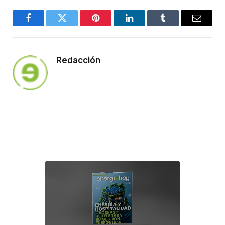
Facebook
Twitter
Pinterest
LinkedIn
Tumblr
Email
Redacción