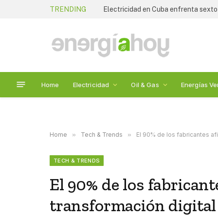
TRENDING
Electricidad en Cuba enfrenta sexto
Home
Electricidad
Oil & Gas
Energías Ve
Home
»
Tech & Trends
»
El 90% de los fabricantes af
TECH & TRENDS
El 90% de los fabrican
transformación digital