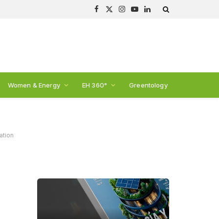
Facebook
X
Instagram
YouTube
LinkedIn
(Twitter)
Women & Energy
EH 360°
Greentology
ation