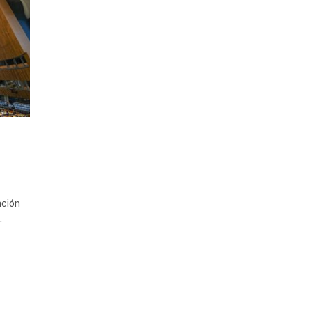
ación
…