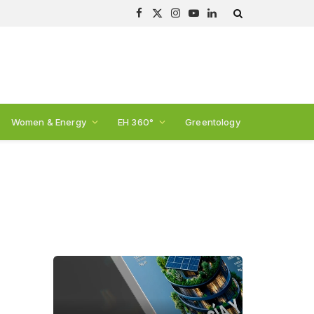
Facebook
X
Instagram
YouTube
LinkedIn
(Twitter)
Women & Energy
EH 360°
Greentology