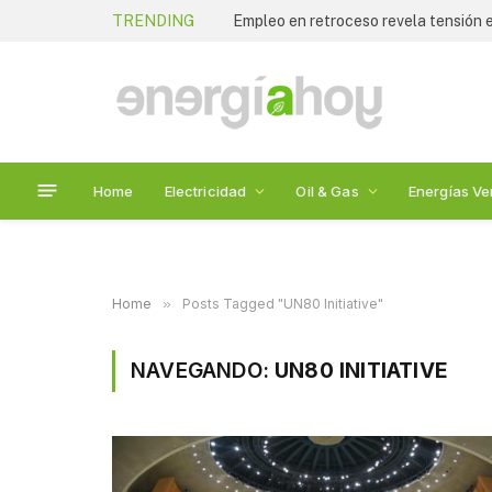
TRENDING
Empleo en retroceso revela tensión
Home
Electricidad
Oil & Gas
Energías Ve
Home
»
Posts Tagged "UN80 Initiative"
NAVEGANDO:
UN80 INITIATIVE