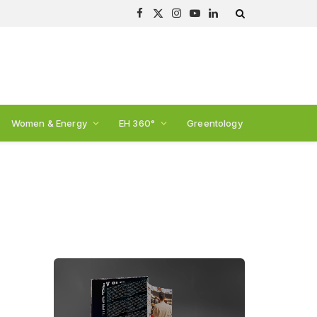
Facebook
X
Instagram
YouTube
LinkedIn
(Twitter)
Women & Energy
EH 360°
Greentology