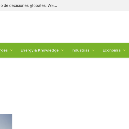
Liderazgo estratégico define el rumbo de decisiones globales: WESS 2026
rdes
Energy & Knowledge
Industrias
Economía