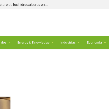
Expertos y legisladores debaten el futuro de los hidrocarburos en México: 2nda Cumbre de Energía
rdes
Energy & Knowledge
Industrias
Economía