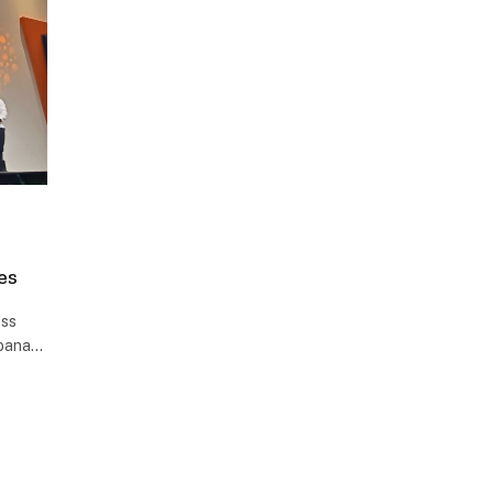
es
ess
urbana…