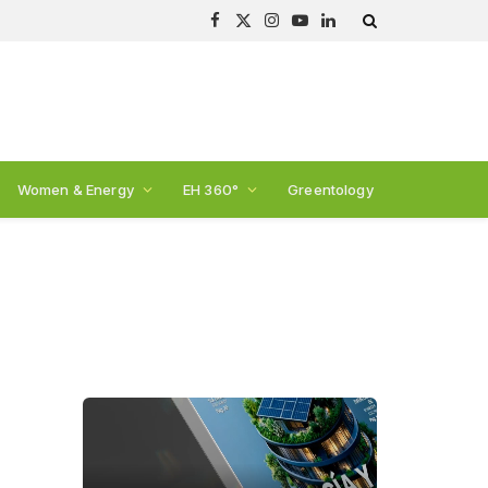
Facebook
X
Instagram
YouTube
LinkedIn
(Twitter)
Women & Energy
EH 360°
Greentology