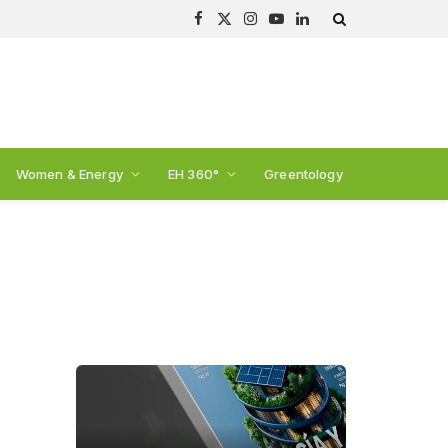
Facebook
X
Instagram
YouTube
LinkedIn
(Twitter)
Women & Energy
EH 360°
Greentology