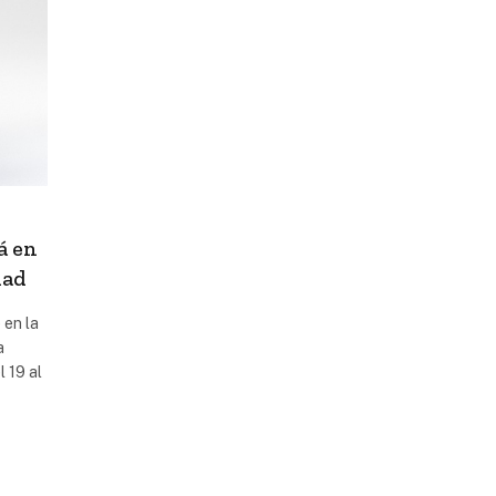
á en
dad
 en la
a
l 19 al