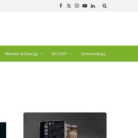
Facebook
X
Instagram
YouTube
LinkedIn
(Twitter)
Women & Energy
EH 360°
Greentology