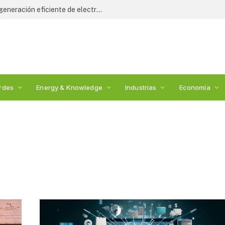
Turbina de hidrógeno impulsa nueva generación eficiente de electricidad
rdes
Energy & Knowledge
Industrias
Economía