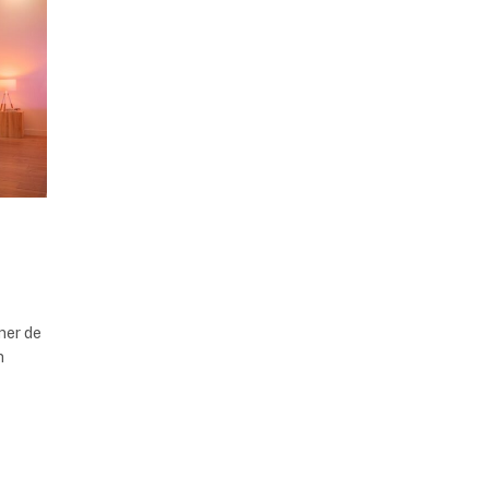
oner de
n