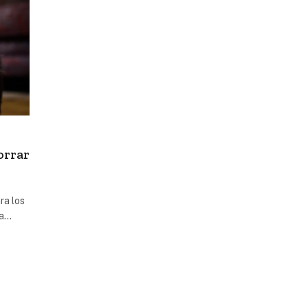
orrar
ra los
ía…