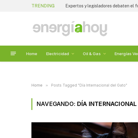
TRENDING
Home
Electricidad
Oil & Gas
Energías Ve
Home
»
Posts Tagged "Día Internacional del Gato"
NAVEGANDO:
DÍA INTERNACIONAL