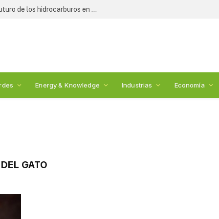
Expertos y legisladores debaten el futuro de los hidrocarburos en México: 2nda Cumbre de Energía
rdes
Energy & Knowledge
Industrias
Economía
 DEL GATO