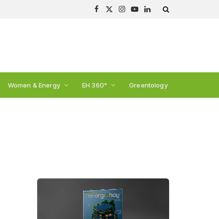
Facebook
X
Instagram
YouTube
LinkedIn
(Twitter)
Women & Energy
EH 360°
Greentology