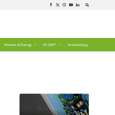
Facebook
X
Instagram
YouTube
LinkedIn
(Twitter)
Women & Energy
EH 360°
Greentology