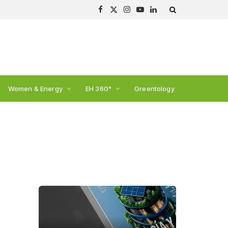
Facebook
X
Instagram
YouTube
LinkedIn
(Twitter)
Women & Energy
EH 360°
Greentology