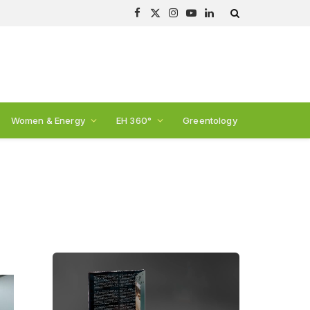
Facebook
X
Instagram
YouTube
LinkedIn
(Twitter)
Women & Energy
EH 360°
Greentology