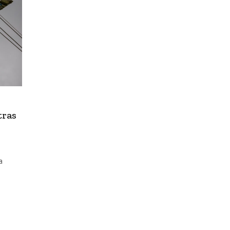
tras
a