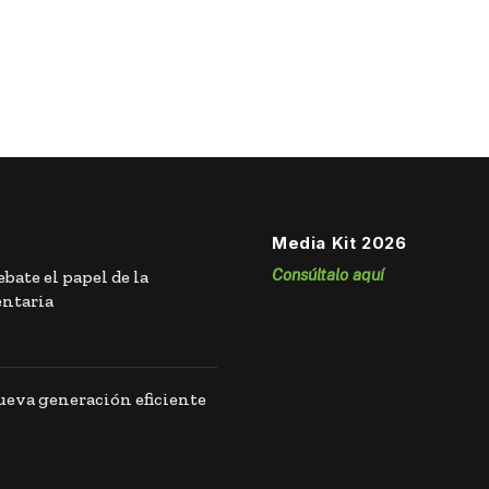
Media Kit 2026
Consúltalo aquí
bate el papel de la
entaria
eva generación eficiente