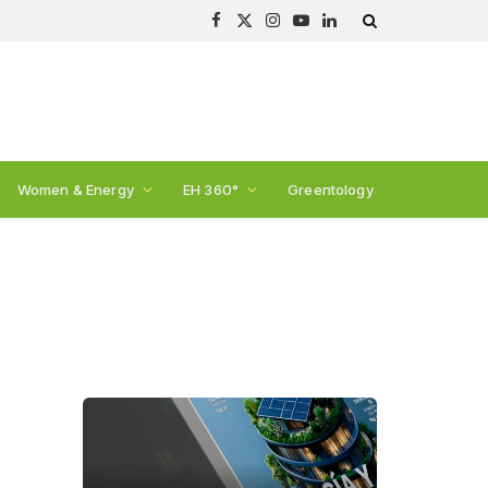
Facebook
X
Instagram
YouTube
LinkedIn
(Twitter)
Women & Energy
EH 360°
Greentology