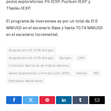
pozos exploratorios: Pil-1EXP, Puchum-1EXP y
Thanku-1EXP.
El programa de inversiones es por un total de 21.5
MMUSD en el escenario Base y hasta 70.74 MMUSD
en el escenario Incremental.
Asignación AE-0118-Burgos
Asignación AE-0119-Burgos
Burgos
CNH
Comisión Nacional de Hidrocarburos
emex Exploración y Producción (PEP)
Pemex
PEP
Petróleos Mexicanos
Facebook
Twitter
Pinterest
LinkedIn
Tumblr
Email