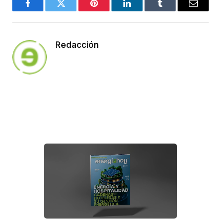
Facebook
Twitter
Pinterest
LinkedIn
Tumblr
Email
Redacción